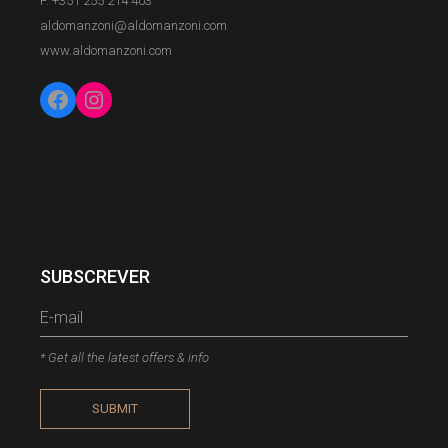
F. +351 255 214 403
aldomanzoni@aldomanzoni.com
www.aldomanzoni.com
SUBSCREVER
* Get all the latest offers & info
SUBMIT