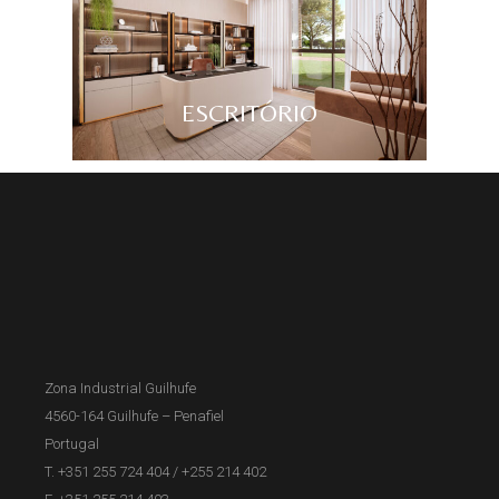
ESCRITÓRIO
Zona Industrial Guilhufe
4560-164 Guilhufe – Penafiel
Portugal
T. +351 255 724 404
/
+255 214 402