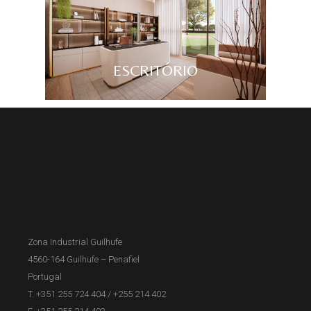
ESCRITÓRIO
Zona Industrial Guilhufe
4560-164 Guilhufe – Penafiel
Portugal
T. +351 255 724 404
/
+255 214 402