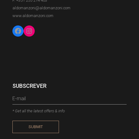
F. +351 255 214 403
aldomanzoni@aldomanzoni.com
www.aldomanzoni.com
SUBSCREVER
* Get all the latest offers & info
SUBMIT