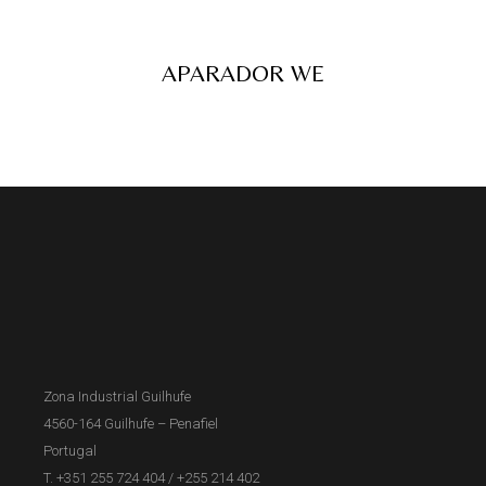
APARADOR WE
Zona Industrial Guilhufe
4560-164 Guilhufe – Penafiel
Portugal
T. +351 255 724 404
/
+255 214 402