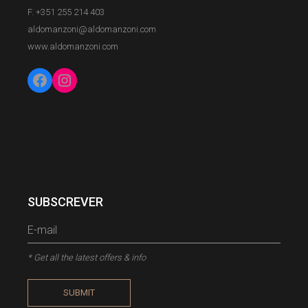
F. +351 255 214 403
aldomanzoni@aldomanzoni.com
www.aldomanzoni.com
Facebook
Instagram
SUBSCREVER
* Get all the latest offers & info
SUBMIT