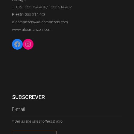
T. +351 255 724 404
/
+255 214 402
F. +351 255 214 403
aldomanzoni@aldomanzoni.com
www.aldomanzoni.com
SUBSCREVER
* Get all the latest offers & info