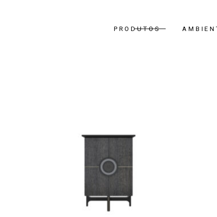
PRODUTOS
AMBIEN
Quarto
Sala de Jan
Sala de Est
Hall de Ent
Escritório