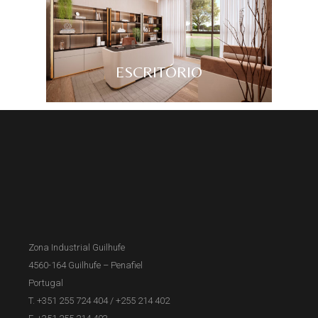
ESCRITÓRIO
Zona Industrial Guilhufe
4560-164 Guilhufe – Penafiel
Portugal
T. +351 255 724 404
/
+255 214 402