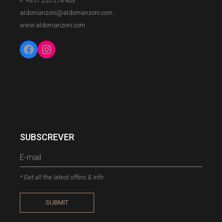
F. +351 255 214 403
aldomanzoni@aldomanzoni.com
www.aldomanzoni.com
SUBSCREVER
* Get all the latest offers & info
SUBMIT