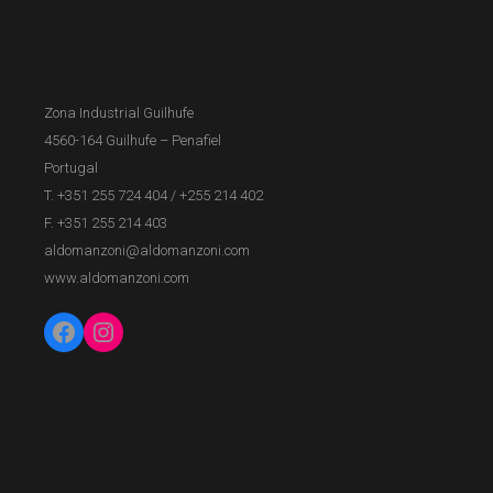
Zona Industrial Guilhufe
4560-164 Guilhufe – Penafiel
Portugal
T. +351 255 724 404
/
+255 214 402
F. +351 255 214 403
aldomanzoni@aldomanzoni.com
www.aldomanzoni.com
Facebook
Instagram