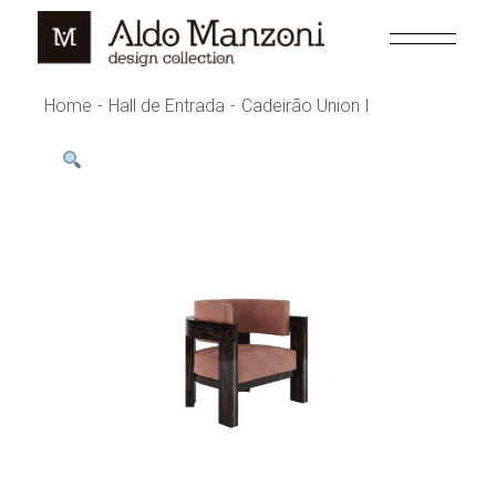
Skip
to
the
content
Home
Hall de Entrada
Cadeirão Union I