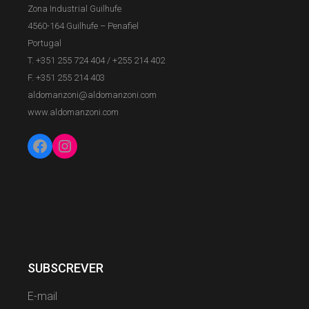
Zona Industrial Guilhufe
4560-164 Guilhufe – Penafiel
Portugal
T. +351 255 724 404
/
+255 214 402
F. +351 255 214 403
aldomanzoni@aldomanzoni.com
www.aldomanzoni.com
Facebook
Instagram
SUBSCREVER