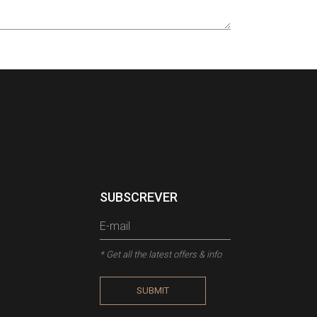
SUBSCREVER
* Get all the latest offers & info
SUBMIT