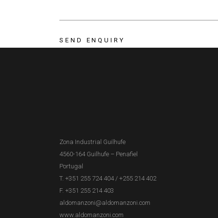
Zona Industrial Guilhufe
4560-164 Guilhufe – Penafiel
Portugal
T. +351 255 724 404
/
+255 214 402
F. +351 255 214 403
aldomanzoni@aldomanzoni.com
www.aldomanzoni.com